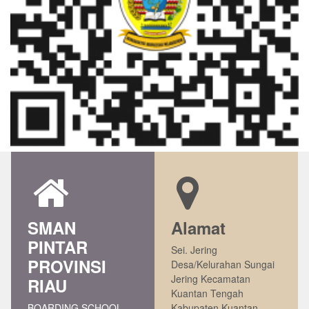
SMAN
Alamat
PINTAR
Sei. Jering
PROVINSI
Desa/Kelurahan Sungai
Jering Kecamatan
RIAU
Kuantan Tengah
BOARDING SCHOOL
Kabupaten Kuantan