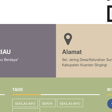
RIAU
Alamat
mu Berdaya"
Sei. Jering Desa/Kelurahan S
Kabupaten Kuantan Singingi
TAGS
IK
SEKILAS INFO
BERITA
SEKILAS-INFO