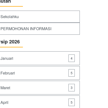
autan
Sekolahku
PERMOHONAN INFORMASI
rsip 2026
Januari
4
Februari
5
Maret
3
April
5