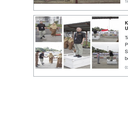
1
K
U
T
P
S
b
0