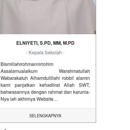
ELNIYETI, S.PD, MM, M.PD
- Kepala Sekolah -
Bismillahirohmannirrohim
Assalamualaikum Warahmatullah
Wabarakatuh Alhamdulillahi robbil alamin
kami panjatkan kehadlirat Allah SWT,
bahwasannya dengan rahmat dan karunia-
Nya lah akhirnya Website…
SELENGKAPNYA