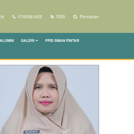
id
0760561925
RSS
Pencarian
ALUMNI
GALERI
PPID SMAN PINTAR