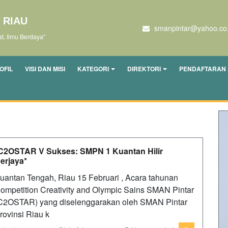
 RIAU
smanpintar@yahoo.co.
, Ilmu Berdaya"
OFIL
VISI DAN MISI
KATEGORI
DIREKTORI
PENDAFTARAN 
C2OSTAR V Sukses: SMPN 1 Kuantan Hilir
erjaya*
uantan Tengah, Riau 15 Februari , Acara tahunan
ompetition Creativity and Olympic Sains SMAN Pintar
C2OSTAR) yang diselenggarakan oleh SMAN Pintar
rovinsi Riau k