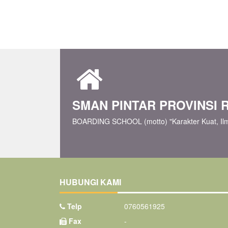
SMAN PINTAR PROVINSI 
BOARDING SCHOOL (motto) "Karakter Kuat, Il
HUBUNGI KAMI
Telp
0760561925
Fax
-