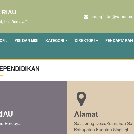
 RIAU
smanpintar@yahoo.co.
, Ilmu Berdaya"
OFIL
VISI DAN MISI
KATEGORI
DIREKTORI
PENDAFTARAN 
EPENDIDIKAN
RIAU
Alamat
mu Berdaya"
Sei. Jering Desa/Kelurahan S
Kabupaten Kuantan Singingi