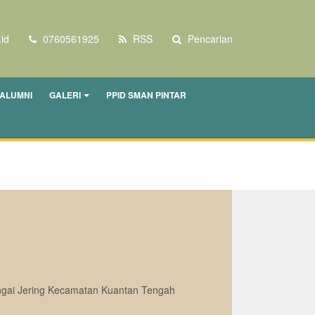
id
0760561925
RSS
Pencarian
ALUMNI
GALERI
PPID SMAN PINTAR
ungai Jering Kecamatan Kuantan Tengah