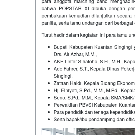
para anggota marching band menghadir
bahwa POPSTAR XI dibuka dengan penu
pembukaan kemudian dilanjutkan secara r
panitia, serta tamu undangan dari berbagai
Turut hadir dalam kegiatan ini para tamu un
Bupati Kabupaten Kuantan Singingi ya
Drs. Ali Azhar, M.M.,
AKP Linter Sihaloho, S.H., M.H., Kap
Ade Fahrer, S.T., Kepala Dinas Pek
Singingi,
Zatrian Haldi, Kepala Bidang Ekonomi
Hj. Elniyeti, S.Pd., M.M., M.Pd., Kepa
Seno, S.Pd., M.M., Kepala SMA/SMK
Perwakilan PBVSI Kabupaten Kuantan
Para pendidik dan tenaga kependidika
Serta bapak/ibu pendamping dan offic