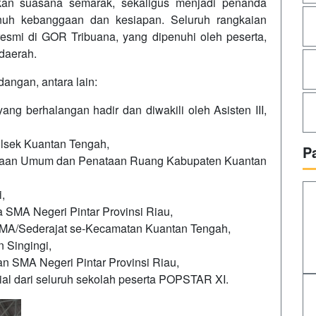
kan suasana semarak, sekaligus menjadi penanda
h kebanggaan dan kesiapan. Seluruh rangkaian
esmi di GOR Tribuana, yang dipenuhi oleh peserta,
 daerah.
dangan, antara lain:
ng berhalangan hadir dan diwakili oleh Asisten III,
olsek Kuantan Tengah,
P
erjaan Umum dan Penataan Ruang Kabupaten Kuantan
,
la SMA Negeri Pintar Provinsi Riau,
/MA/Sederajat se-Kecamatan Kuantan Tengah,
 Singingi,
n SMA Negeri Pintar Provinsi Riau,
ial dari seluruh sekolah peserta POPSTAR XI.