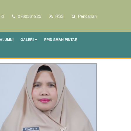
id
0760561925
RSS
Pencarian
ALUMNI
GALERI
PPID SMAN PINTAR