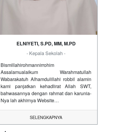
ELNIYETI, S.PD, MM, M.PD
- Kepala Sekolah -
Bismillahirohmannirrohim
Assalamualaikum Warahmatullah
Wabarakatuh Alhamdulillahi robbil alamin
kami panjatkan kehadlirat Allah SWT,
bahwasannya dengan rahmat dan karunia-
Nya lah akhirnya Website…
SELENGKAPNYA