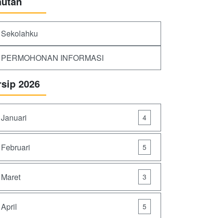
autan
Sekolahku
PERMOHONAN INFORMASI
rsip 2026
Januari
4
Februari
5
Maret
3
April
5